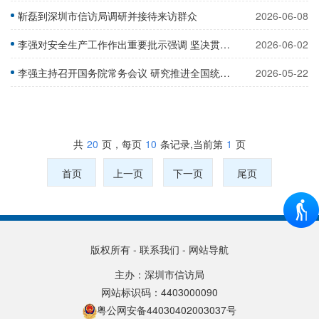
靳磊到深圳市信访局调研并接待来访群众
2026-06-08
李强对安全生产工作作出重要批示强调 坚决贯彻落实习近平总书记关于安全生产的重要指示精神 切实维护人民群众生命财产安全和社会大局稳定
2026-06-02
李强主持召开国务院常务会议 研究推进全国统一大市场建设有关工作 审议通过《现代化应急体系建设“十五五”规划》 讨论《中华人民共和国中国人民银行法（修订草案）》
2026-05-22
共
20
页，每页
10
条记录,当前第
1
页
首页
上一页
下一页
尾页
版权所有
-
联系我们
-
网站导航
主办：深圳市信访局
网站标识码：4403000090
粤公网安备44030402003037号