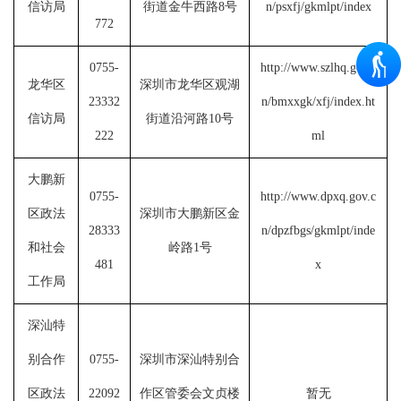
信访局
街道金牛西路8号
n/psxfj/gkmlpt/index
772
0755-
http://www.szlhq.gov.c
龙华区
深圳市龙华区观湖
23332
n/bmxxgk/xfj/index.ht
信访局
街道沿河路
10
号
222
ml
大鹏新
0755-
http://www.dpxq.gov.c
区政法
深圳市
大鹏新区金
28333
n/dpzfbgs/gkmlpt/inde
和社会
岭路1号
481
x
工作局
深汕特
别合作
0755-
深圳市深汕特别合
区政法
22092
作区管委会文贞楼
暂无